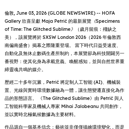
倫敦, June 03, 2026 (GLOBE NEWSWIRE) -- HOFA
Gallery 欣喜呈獻 Maja Petrić 的最新展覽
《Specimens
of Time: The Glitched Sublime》
（歲月留痕：殘缺之
美），該展覽將於 SXSW London 2026（2026 年倫敦西
南偏南盛會）揭幕之際隆重登場。 當下時代日益受速度、
自動化及無休止數碼生產所制約，本展覽卻為科技開闢另一
番視野：使其化身為承載意義、喚醒感知，並與自然世界重
締靈魂共鳴的媒介。
歷經二十多年沉澱，Petrić 將定制人工智能 (AI)、機械裝
置、光線與實時環境數據融為一體，讓生態變遷直接化為作
品的形態語言。 《The Glitched Sublime》由 Petrić 與人
工智能科學家及機械人專家 Mihai Jalobeanu 共同創作，
並以實時北極氣候數據為主要材料。
作品源自一個基本信念：藝術並非僅僅描繪環境變化，而是