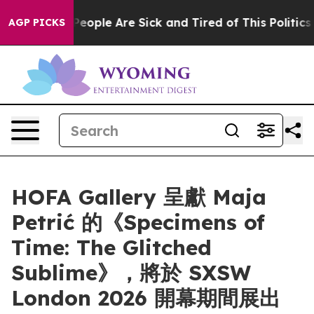
gan Win: “People Are Sick and Tired of This Politics of
AGP PICKS
HOFA Gallery 呈獻 Maja
Petrić 的《Specimens of
Time: The Glitched
Sublime》，將於 SXSW
London 2026 開幕期間展出