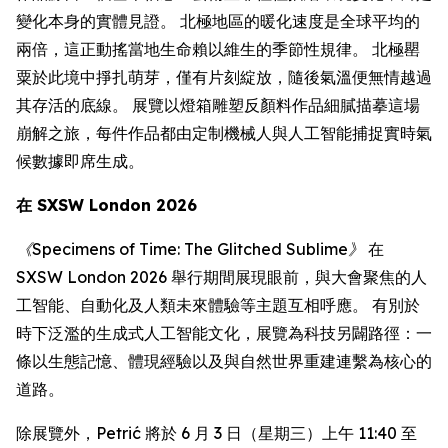
變化本身的實體見證。 北極地區的暖化速度是全球平均的
兩倍，這正動搖當地生命賴以維生的季節性規律。 北極罌
粟於此境中掙扎萌芽，僅有片刻綻放，隨後氣溫便無情越過
其存活的底線。 展覽以燈箱雕塑反顏料作品細膩描摹這場
崩解之旅，每件作品都由定制機械人與人工智能捕捉實時氣
候數據即席生成。
在 SXSW London 2026
《Specimens of Time: The Glitched Sublime》
在
SXSW London 2026 舉行期間展現眼前，與大會聚焦的人
工智能、自動化及人類未來體驗等主題互相呼應。 有別於
時下泛濫的生成式人工智能文化，展覽為科技另闢路徑：一
條以生態記憶、體現經驗以及與自然世界重建連繫為核心的
道路。
除展覽外，Petrić 將於 6 月 3 日（星期三）上午 11:40 至