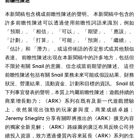
前瞻性陳述
本新聞稿包含構成前瞻性陳述的聲明。 本新聞稿中包含的
許多前瞻性陳述可以透過使用前瞻性詞語來識別，例如
「預期」、「相信」、「可以」、「期望」、「應該」、
「計劃」、「打算」、「可能」、「預測」、「繼續」、
「估計」和 「潛力」，或這些術語的否定形式或其他類似
表達。 前瞻性陳述出現在本新聞稿中的許多地方，包括但
不限於有關 Snail 的意圖、信念或當前期望的陳述。 這些
前瞻性陳述包括有關 Snail 業務未來可能或假設結果、財務
狀況、營運結果、流動資金、計劃和目標的資訊。 Snail 就
下列事宜發表的聲明，本質上均屬前瞻性陳述：遊戲持續的
商業增長動力；《ARK》系列在既有及新一代遊戲體驗
上，依然展現出強勁的玩家參與度，商業成績卓越；
Jeremy Stieglitz 分享有關即將推出的《ARK》擴充內容
的獨家全新見解；《ARK》路線圖的廣泛布局反映公司持
續投入資源，致力透過優質內容來延長《ARK》系列的生