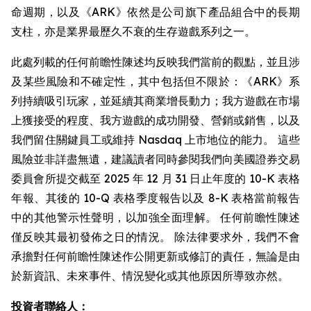
命週期，以及《ARK》依然是公司旗下產品組合中的長期
支柱，亦是業界最歷久不衰的生存遊戲系列之一。
此處列載的任何前瞻性陳述均反映我們當前的觀點，並且涉
及某些風險和不確定性，其中包括但不限於：《ARK》系
列持續吸引玩家，並延續其商業增長動力；我方遊戲在市場
上獲接受的程度、我方遊戲的成功開發、營銷或銷售，以及
我們留住關鍵員工或維持 Nasdaq 上市地位的能力。 這些
風險並非詳盡無遺，建議讀者同時參閱我們向美國證券交易
委員會所提交截至 2025 年 12 月 31 日止年度的 10-K 表格
年報、其後的 10-Q 表格季度報告以及 8-K 表格當前報告
中的其他警示性聲明，以加強全面理解。 任何前瞻性陳述
僅反映其最初發佈之日的情況。 除法律要求外，我們不會
承擔對任何前瞻性陳述作公開更新或修訂的責任，無論是由
於新資訊、未來事件、情況變化或其他原因所導致亦然。
投資者聯絡人：