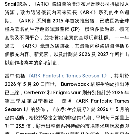
Snail 認為，《ARK》路線圖的廣泛布局反映公司持續投入
資源，致力透過優質內容來延長《ARK》系列的生命週
期。 《ARK》系列自 2015 年首次推出後，已成長為全球
極為著名的生存遊戲知識產權 (IP)，橫跨多款遊戲、擴充
套裝及不同平台，並培養出忠實的全球玩家社群。 十一年
過去，《ARK》毫無放緩跡象，其最新內容路線圖包括多
個擴充內容、新元素，以及計劃於 2026 及 2027 年所推出
以創作者為本的多項計劃。
當中包括
《ARK Fantastic Tames Season 1》
，其剛於
2026 年 5 月 20 日面世。 Burrowback 馴服生物於推出時
已上線，Cerberax 和 Enigmasaur 則分別預計於 2026 年
第三季及第四季推出。 隨著
《ARK Fantastic Tames
Season 1》
的發佈，
《方舟: 生存飛升》
於 2026 年 5 月的
促銷活動，相較於緊接之前的非促銷時期，平均每日銷量上
升了 23.5 倍，顯示出整個系列持續的市場需求與玩家參與