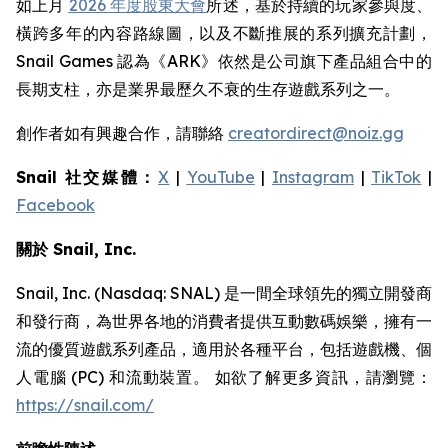
如上月
2026 年度股東大會
所述，基於持續的玩家參與度、
橫跨多年的內容路線圖，以及不斷推展的系列擴充計劃，
Snail Games 認為《ARK》依然是公司旗下產品組合中的
長期支柱，亦是業界最歷久不衰的生存遊戲系列之一。
創作者如有興趣合作，請聯絡
creatordirect@noiz.gg
Snail 社交媒體：
X
|
YouTube
|
Instagram
|
TikTok
|
Facebook
關於 Snail, Inc.
Snail, Inc. (Nasdaq: SNAL) 是一間全球領先的獨立開發商
和發行商，為世界各地的消費者提供互動數碼娛樂，擁有一
流的優質遊戲系列產品，適用於各種平台，包括遊戲機、個
人電腦 (PC) 和流動裝置。 如欲了解更多資訊，請瀏覽：
https://snail.com/