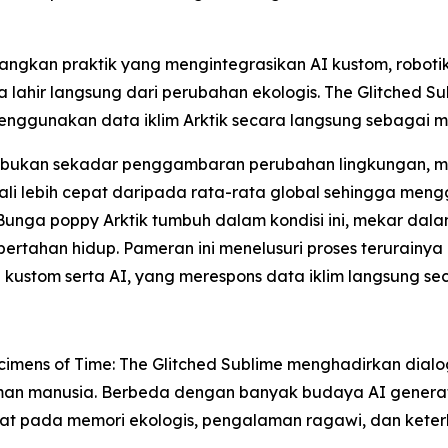
ngkan praktik yang mengintegrasikan AI kustom, robotik
lahir langsung dari perubahan ekologis. The Glitched S
 menggunakan data iklim Arktik secara langsung sebagai 
eni bukan sekadar penggambaran perubahan lingkungan, me
kali lebih cepat daripada rata-rata global sehingga me
Bunga poppy Arktik tumbuh dalam kondisi ini, mekar dal
ahan hidup. Pameran ini menelusuri proses terurainya k
 kustom serta AI, yang merespons data iklim langsung sec
imens of Time: The Glitched Sublime
menghadirkan dialog
an manusia. Berbeda dengan banyak budaya AI generati
usat pada memori ekologis, pengalaman ragawi, dan ket